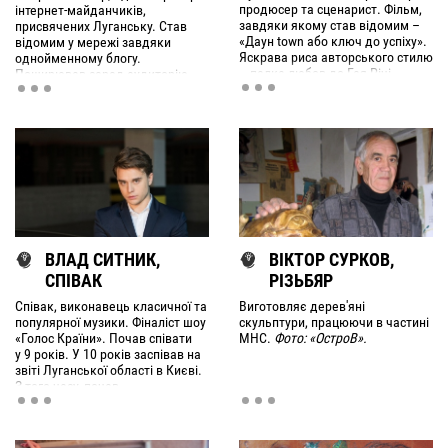
продюсер та сценарист. Фільм,
інтернет-майданчиків,
завдяки якому став відомим –
присвячених Луганську. Став
«Даун town або ключ до успіху».
відомим у мережі завдяки
Яскрава риса авторського стилю
однойменному блогу.
– палка любов до Гая Річі,
Поширював серед аудиторію
спроби копіювати стилістику
свого блогу інформацію про
лондонського колеги в
луганські гурти, митців,
луганських реаліях.
громадські ініціативи.
ВЛАД СИТНИК,
ВІКТОР СУРКОВ,
СПІВАК
РІЗЬБЯР
Співак, виконавець класичної та
Виготовляє дерев'яні
популярної музики. Фіналіст шоу
скульптури, працюючи в частині
«Голос Країни». Почав співати
МНС.
Фото: «ОстроВ».
у 9 років. У 10 років заспівав на
звіті Луганської області в Києві.
З того часу, почав
співпрацювати з симфонічним
оркестром.