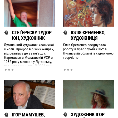
СТЕҐЕРЕСКУ ТУДОР
ЮЛІЯ ЄРЕМЕНКО,
ІОН, ХУДОЖНИК
ХУДОЖНИЦЯ
Луганський художник класичної
Юлія Єременко поєднувала
школи. Працює в різних жанрах,
роботу в прес-службі УСБУ в
від реалізму до аванґарду.
Луганській області із художньою
Народився в Молдавскій РСР, з
творчістю.
1982 року мешкав у Луганську,
працював на шахті. У 2004 році
відбулася персональна виставка
Стеґереску в Дубаї. Брав участь
у численних виставках у різних
містах України.
ХУДОЖНИК ІГОР
ІГОР МАМУШЕВ,