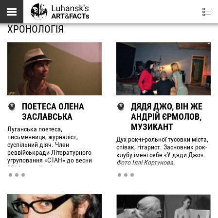
Перейти до основного вмісту
ХРОНОЛОГІЯ
ПОЕТЕСА ОЛЕНА
ДЯДЯ ДЖО, ВІН ЖЕ
ЗАСЛАВСЬКА
АНДРІЙ ЄРМОЛОВ,
МУЗИКАНТ
Луганська поетеса,
письменниця, журналіст,
Дух рок-н-рольної тусовки міста,
суспільний діяч. Член
співак, гітарист. Засновник рок-
реввійськради Літературного
клубу імені себе «У дяди Джо».
угруповання «СТАН» до весни
Фото Іллі Кортунова.
2014 года. У зв'язку з
неприйняттям промайданної
позиції угруповання під час
Євромайдану вийшла зі складу
угруповання.