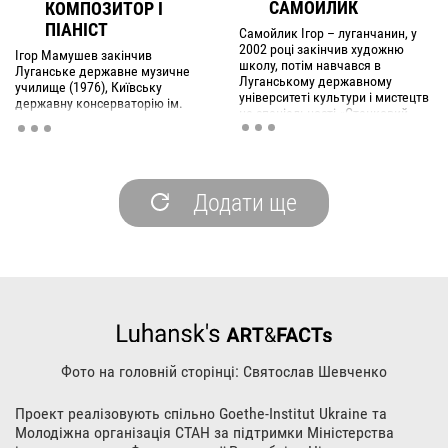
САМОЙЛИК
КОМПОЗИТОР І
ПІАНІСТ
Самойлик Ігор – луганчанин, у
2002 році закінчив художню
Ігор Мамушев закінчив
школу, потім навчався в
Луганське державне музичне
Луганському державному
училище (1976), Київську
університеті культури і мистецтв
державну консерваторію ім.
на спеціальності «Станковий
П.Чайковського по класу
живопис», потім – в ЛНУ ім.
фортепіано (1981). Віртуозний
Т.Г.Шевченка.
піаніст і концертмейстер, поет,
композитор і джазовий
імпровізатор.
Додати ще
Фото на головній сторінці: Святослав Шевченко
Проект реалізовують спільно Goethe-Institut Ukraine та
Молодіжна організація СТАН за підтримки Міністерства