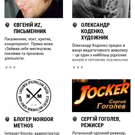
ЄВГЕНІЙ ИZ,
ОЛЕКСАНДР
ПИСЬМЕННИК
КОДЕНКО,
ХУДОЖНИК
Письменник, поет, критик,
концепціоніст. Пряма мова:
Олександр Коденко працює в
«Займав себе мистецтвом,
жанрі медитативного живопису
поезіями та прозовою
– це один з найбільш рідкісних
діяльністю.
жанрів в світовому художньому
мистецтві. За словами
художника, його картини мають
цілющу силу. Вони наповнюють
людину рівновагою,
заспокоєнням, умиротворенням.
СЕРГІЙ ГОГОЛЕВ,
БЛОГЕР NOIRDOR
РЕЖИСЕР
METHOS
Луганський одіозний режисер,
Інтернет-блогер, адміністратор