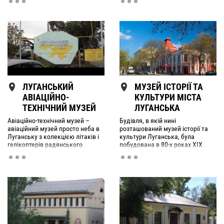
блиску, особливо – сяйва
самоварів.
МУЗЕЙ ІСТОРІЇ ТА
ЛУГАНСЬКИЙ
КУЛЬТУРИ МІСТА
АВІАЦІЙНО-
ЛУГАНСЬКА
ТЕХНІЧНИЙ МУЗЕЙ
Будівля, в якій нині
Авіаційно-технічний музей –
розташований музей історії та
авіаційний музей просто неба в
культури Луганська, була
Луганську з колекцією літаків і
побудована в 80-х роках XIX
гелікоптерів радянського
століття. Автор проекту
виробництва.
невідомий, проте відомо, що
будинок споруджувався за
міського голови Володимира
Вербовського. До 1919 року
будівля слугувала приміщенням
для Міської Думи та Управи.