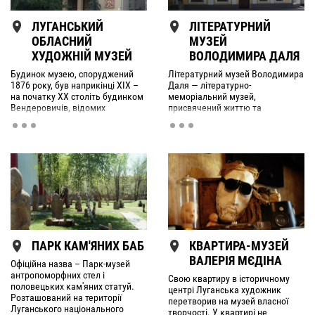
ЛУГАНСЬКИЙ
ЛІТЕРАТУРНИЙ
ОБЛАСНИЙ
МУЗЕЙ
ХУДОЖНІЙ МУЗЕЙ
ВОЛОДИМИРА ДАЛЯ
Будинок музею, споруджений
Літературний музей Володимира
1876 року, був наприкінці XIX –
Даля — літературно-
на початку ХХ століть будинком
меморіальний музей,
Вендеровичів, відомих
присвячений життю та
луганських промисловців та
діяльності видатного лікаря,
купців, але пізніше зазнав
письменника, лексикографа та
руйнацій та подальших
етнографа, укладача
(усередині XX століття)
Тлумачного словника
реконструкцій, змінившись у
Володимира Даля. Музей є
результаті в порівнянні з
одним з філій Музею історії та
первинним виглядом до
культури міста Луганська.
невпізнав
ПАРК КАМ'ЯНИХ БАБ
КВАРТИРА-МУЗЕЙ
ВАЛЕРІЯ МЄДІНА
Офіційна назва – Парк-музей
антропоморфних стел і
Свою квартиру в історичному
половецьких кам'яних статуй.
центрі Луганська художник
Розташований на території
перетворив на музей власної
Луганського національного
творчості. У квартирі не