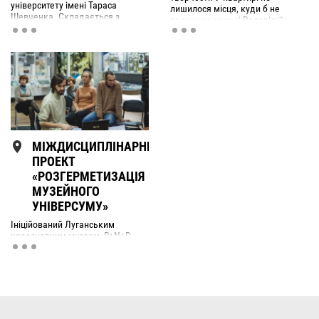
університету імені Тараса
лишилося місця, куди б не
Шевченка. Складається з
проникли колажі Валерія: їх
колекцій антропоморфних стел
можна знайти й у вбиральні.
катакомбної культури XXV – XX
століття до н. е.
МІЖДИСЦИПЛІНАРНИЙ
ПРОЕКТ
«РОЗГЕРМЕТИЗАЦІЯ
МУЗЕЙНОГО
УНІВЕРСУМУ»
Ініційований Луганським
краєзнавчим музеєм, R+N+D
кластером та групою «Луганда-
хаус» у 2013 році, проект мав на
меті кинути виклик ситуації
ізольованості та інертності
українського музейного
універсуму – його
герметичності.