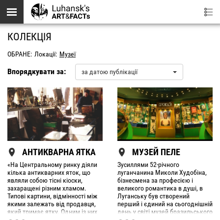
Перейти до основного вмісту
КОЛЕКЦІЯ
ОБРАНЕ:
Локації:
Музеї
Впорядкувати за:
за датою публікації
АНТИКВАРНА ЯТКА
МУЗЕЙ ПЕЛЕ
«На Центральному ринку діяли
Зусиллями 52-річного
кілька антикварних яток, що
луганчанина Миколи Худобіна,
являли собою тісні кіоски,
бізнесмена за професією і
захаращені різним хламом.
великого романтика в душі, в
Типові картини, відмінності між
Луганську був створений
якими залежать від продавця,
перший і єдиний на сьогоднішній
який тримає ятку. Одним із них
день у світі музей бразильського
був шанувальник металевого
короля футболу Пеле.