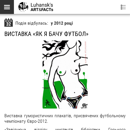
Перейти до основного вмісту
Подія відбулась:
у 2012 році
ВИСТАВКА «ЯК Я БАЧУ ФУТБОЛ»
Виставка гумористичних плакатів, присвячених футбольному
чемпіонату Євро-2012.
«Завідуюча відділу мистецтв бібліотеки Горького