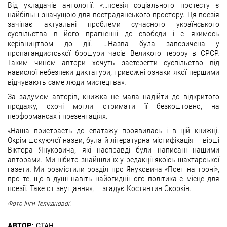
Від укладачів антології: «…поезія соціального протесту є
найбільш значущою для пострадянського простору. Ця поезія
зачіпає актуальні проблеми сучасного українського
суспільства в його прагненні до свободи і є якимось
керівництвом до дії. …Назва була запозичена у
пропагандистської брошури часів Великого терору в СРСР.
Таким чином автори хочуть застерегти суспільство від
навислої небезпеки диктатури, тривожні ознаки якої першими
відчувають саме люди мистецтва».
За задумом авторів, книжка не мала надійти до відкритого
продажу, охочі могли отримати її безкоштовно, на
перформансах і презентаціях.
«Наша пристрасть до епатажу проявилась і в цій книжці.
Окрім шокуючої назви, була й літературна містифікація – вірші
Віктора Януковича, які насправді були написані нашими
авторами. Ми нібито знайшли їх у редакції якоїсь шахтарської
газети. Ми розмістили розділ про Януковича «Поет на троні»,
про те, що в душі навіть найогиднішого політика є місце для
поезії. Таке от знущання», – згадує Костянтин Скоркін.
Фото Інги Теліканової.
АВТОР:
СТАН