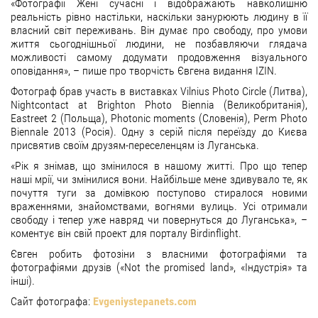
«Фотографії Жені сучасні і відображають навколишню
реальність рівно настільки, наскільки занурюють людину в її
власний світ переживань. Він думає про свободу, про умови
життя сьогоднішньої людини, не позбавляючи глядача
можливості самому додумати продовження візуального
оповідання», – пише про творчість Євгена видання IZIN.
Фотограф брав участь в виставках Vilnius Photo Circle (Литва),
Nightcontact at Brighton Photo Biennia (Великобританія),
Eastreet 2 (Польща), Photonic moments (Словенія), Perm Photo
Biennale 2013 (Росія). Одну з серій після переїзду до Києва
присвятив своїм друзям-переселенцям із Луганська.
«Рік я знімав, що змінилося в нашому житті. Про що тепер
наші мрії, чи змінилися вони. Найбільше мене здивувало те, як
почуття туги за домівкою поступово стиралося новими
враженнями, знайомствами, вогнями вулиць. Усі отримали
свободу і тепер уже навряд чи повернуться до Луганська», –
коментує він свій проект для порталу Birdinflight.
Євген робить фотозіни з власними фотографіями та
фотографіями друзів («Not the promised land», «Індустрія» та
інші).
Сайт фотографа:
Evgeniystepanets.com