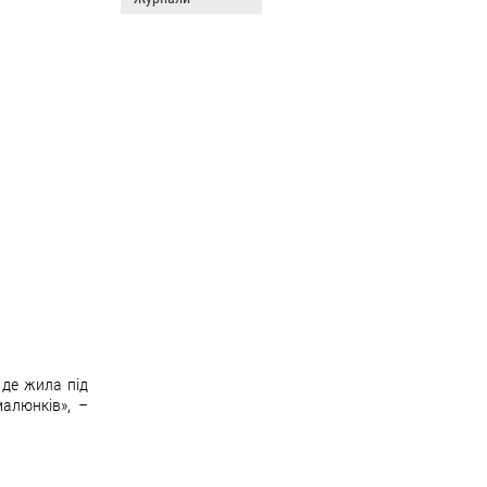
 де жила під
малюнків», –