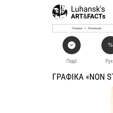
Перейти до основного вмісту
Головна
Коллекція
Події
Рух
ГРАФІКА «NON S