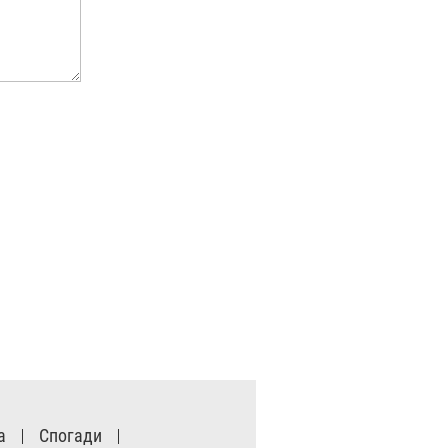
а
Спогади