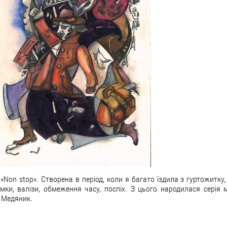
ї «Non stop». Створена в період, коли я багато їздила з гуртожитку,
умки, валізи, обмеження часу, поспіх. З цього народилася серія 
 Медяник.