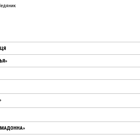
Медяник
ИЦЯ
ЬЯ»
»
 МАДОННА»