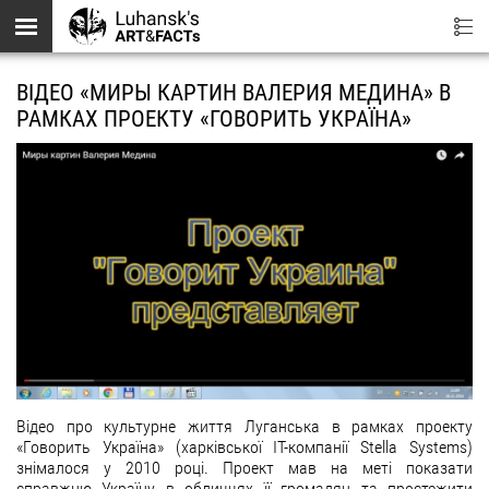
Перейти до основного вмісту
ВІДЕО «МИРЫ КАРТИН ВАЛЕРИЯ МЕДИНА» В
РАМКАХ ПРОЕКТУ «ГОВОРИТЬ УКРАЇНА»
Відео про культурне життя Луганська в рамках проекту
«Говорить Україна» (харківської IT-компанії Stella Systems)
знімалося у 2010 році. Проект мав на меті показати
справжню Україну в обличчях її громадян та простежити