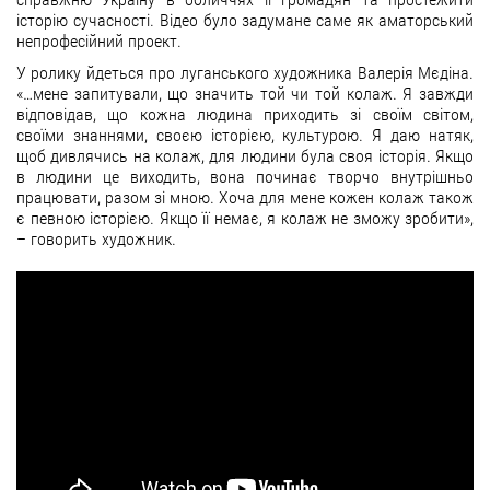
історію сучасності. Відео було задумане саме як аматорський
непрофесійний проект.
У ролику йдеться про луганського художника Валерія Мєдіна.
«…мене запитували, що значить той чи той колаж. Я завжди
відповідав, що кожна людина приходить зі своїм світом,
своїми знаннями, своєю історією, культурою. Я даю натяк,
щоб дивлячись на колаж, для людини була своя історія. Якщо
в людини це виходить, вона починає творчо внутрішньо
працювати, разом зі мною. Хоча для мене кожен колаж також
є певною історією. Якщо її немає, я колаж не зможу зробити»,
– говорить художник.