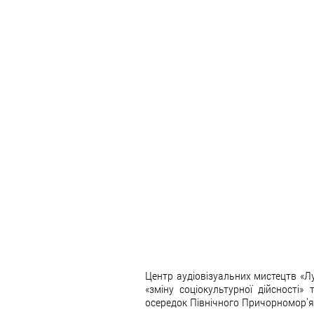
Центр аудіовізуальних мистецтв «Л
«зміну соціокультурної дійсності»
осередок Північного Причорномор'я