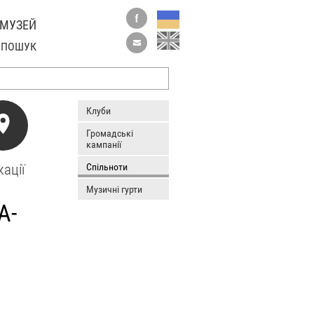
 МУЗЕЙ
ПОШУК
Клуби
Громадські
кампанії
ації
Спільноти
Музичні гурти
А-