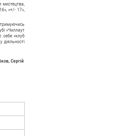
и мистецтва,
6», «+/- 17»,
отримуючись
убі «Чиллаут
є себе «клуб
у діяльності
іков, Сергій