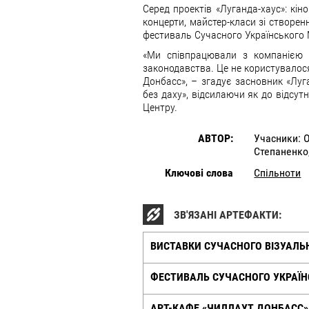
Серед проектів «Луганда-хаус»: кін
концерти, майстер-класи зі створення
фестиваль Сучасного Українського
«Ми співпрацювали з компанією «А
законодавства. Це не користувалося
Донбасс», – згадує засновник «Луг
без даху», відсилаючи як до відсут
Центру.
АВТОР:
Учасники: О
Степаненко
Ключові слова
Спільноти
ЗВ'ЯЗАНІ АРТЕФАКТИ:
ВИСТАВКИ СУЧАСНОГО ВІЗУАЛЬН
ФЕСТИВАЛЬ СУЧАСНОГО УКРАЇ
АРТ-КАФЕ «ЧИЛЛАУТ ДОНБАСС»