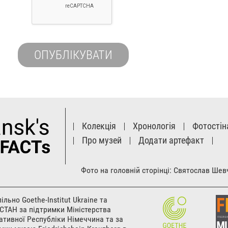
Колекція
Хронологія
Фотостін
Про музей
Додати артефакт
Фото на головній сторінці: Святослав Ше
льно Goethe-Institut Ukraine та
СТАН за підтримки Міністерства
ативної Республіки Німеччина та за