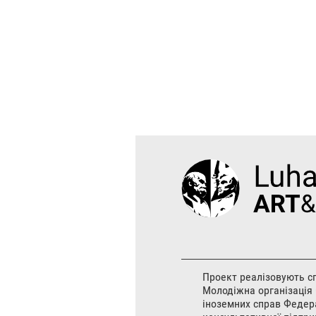
Проект реалізовують спі
Молодіжна організація 
іноземних справ Федер