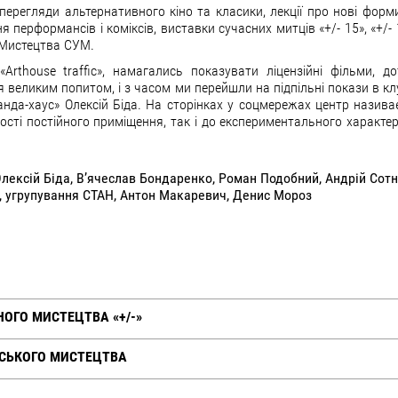
оперегляди альтернативного кіно та класики, лекції про нові форм
 перформансів і коміксів, виставки сучасних митців «+/- 15», «+/- 1
 Мистецтва СУМ.
rthouse traffic», намагались показувати ліцензійні фільми, д
 великим попитом, і з часом ми перейшли на підпільні покази в кл
анда-хаус» Олексій Біда. На сторінках у соцмережах центр назива
ності постійного приміщення, так і до експериментального характер
лексій Біда, В’ячеслав Бондаренко, Роман Подобний, Андрій Сотн
, угрупування СТАН, Антон Макаревич, Денис Мороз
ОГО МИСТЕЦТВА «+/-»
НСЬКОГО МИСТЕЦТВА