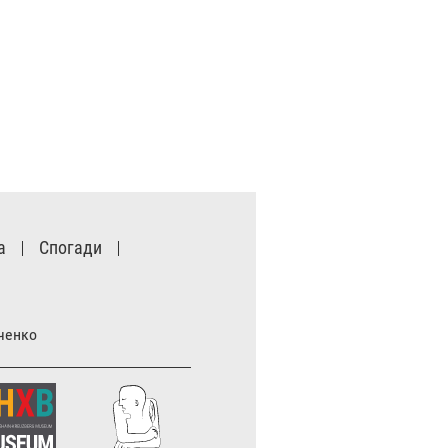
а
Спогади
вченко