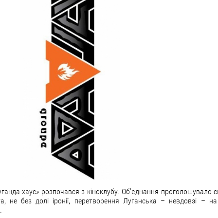
уганда-хаус» розпочався з кіноклубу. Об'єднання проголошувало
 та, не без долі іронії, перетворення Луганська – невдовзі – н
.