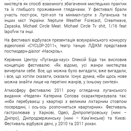
мистецтв як спосіб взаємного збагачення мистецьких практик
та їх глибшого проживання глядачами. У фестивалі брали
участь пост-рок, тріп-хоп та мінімал-гурти з Луганська та
інших міст України: Neptune Weather Forecast, Creamwave,
Zapaska, Michael Circle Meat. Michael Circle Tv shit, 1/16 feat
lapofvw та інші.
На фестивалі відбулася презентація всеукраїнського конкурсу
відеопоезії «CYCLOP-2011», театр танцю ЛДІКМ представив
постмодерн-діалог «Наскрізь».
Керівник Центру «Луганда-хаус» Олексій Біда так висловив
концепцію фестивалю: «Як відомо, усі жанри мистецтва
вичерпали себе. Все, що можна було вигадати, вже вигадали,
і все, що хотіли сказати, сказали. Існує думка, ніби щось нове
можна знайти лише на перетині жанрів, у їхньому синтезі».
Атмосферу фестивалю 2011 року оглядачка луганського
видання «Неделя» Катерина Сопова охарактеризувала так:
«ніби перебуваєш у квартирі з великим ліхтарним стовпом
посередині, і ось-ось розпочнеться квартирник». Фестиваль
гастролював у Харкові, Одесі, Дніпропетровську (нині –
Дніпро), Дніпродзержинську (нині – Кам’янське) та Києві.
Фестиваль відбувся двічі, у 2010 та 2011 роках.